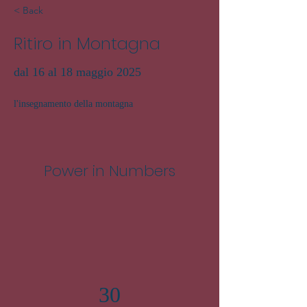
< Back
Ritiro in Montagna
dal 16 al 18 maggio 2025
l'insegnamento della montagna
Power in Numbers
30