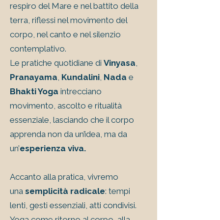
respiro del Mare e nel battito della
terra, riflessi nel movimento del
corpo, nel canto e nel silenzio
contemplativo.
Le pratiche quotidiane di
Vinyasa
,
Pranayama
,
Kundalini
,
Nada
e
Bhakti Yoga
intrecciano
movimento, ascolto e ritualità
essenziale, lasciando che il corpo
apprenda non da un’idea, ma da
un’
esperienza viva.
Accanto alla pratica, vivremo
una
semplicità radicale
: tempi
lenti, gesti essenziali, atti condivisi.
Yoga come ritorno al corpo, alla