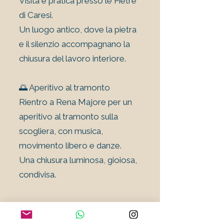
Visita e pratica presso le Pietre
di Caresi.
Un luogo antico, dove la pietra
e il silenzio accompagnano la
chiusura del lavoro interiore.
🌅 Aperitivo al tramonto
Rientro a Rena Majore per un
aperitivo al tramonto sulla
scogliera, con musica,
movimento libero e danze.
Una chiusura luminosa, gioiosa,
condivisa.
Prima e dopo il